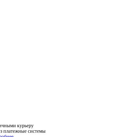
ичными курьеру
ез платежные системы
робнее