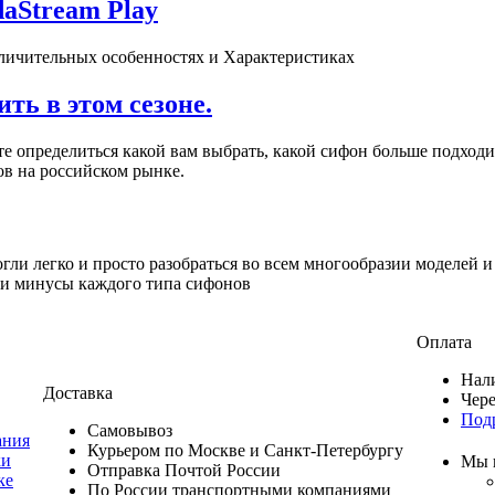
daStream Play
тличительных особенностях и Характеристиках
ть в этом сезоне.
е определиться какой вам выбрать, какой сифон больше подходи
нов на российском рынке.
огли легко и просто разобраться во всем многообразии моделей 
 и минусы каждого типа сифонов
Оплата
Нал
Доставка
Чер
Под
Самовывоз
ания
Курьером по Москве и Санкт-Петербургу
ки
Мы 
Отправка Почтой России
ке
По России транспортными компаниями