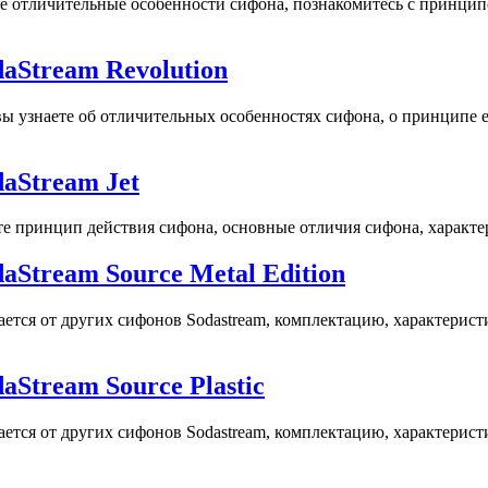
ые отличительные особенности сифона, познакомитесь с принцип
aStream Revolution
 вы узнаете об отличительных особенностях сифона, о принципе 
aStream Jet
ете принцип действия сифона, основные отличия сифона, характе
aStream Source Metal Edition
чается от других сифонов Sodastream, комплектацию, характерис
Stream Source Plastic
чается от других сифонов Sodastream, комплектацию, характерис