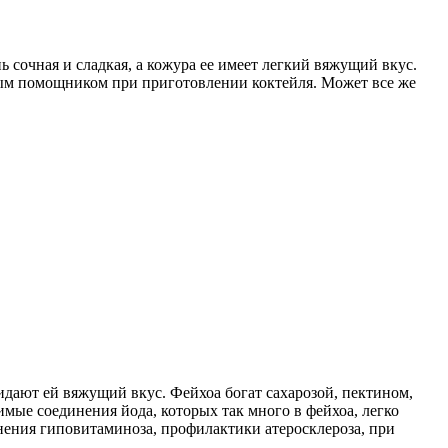
ь сочная и сладкая, а кожура ее имеет легкий вяжущий вкус.
ойным помощником при приготовлении коктейля. Может все же
дают ей вяжущий вкус. Фейхоа богат сахарозой, пектином,
мые соединения йода, которых так много в фейхоа, легко
ения гиповитаминоза, профилактики атеросклероза, при