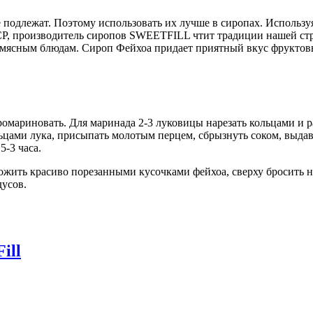
 подлежат. Поэтому использовать их лучше в сиропах. Используя
СР, производитель сиропов SWEETFILL чтит традиции нашей стра
 мясным блюдам. Сироп Фейхоа придает приятный вкус фруктов
промариновать. Для маринада 2-3 луковицы нарезать кольцами и 
ьцами лука, присыпать молотым перцем, сбрызнуть соком, выда
5-3 часа.
ожить красиво порезанными кусочками фейхоа, сверху бросить н
дусов.
ill