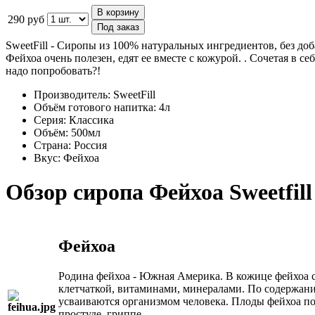
В корзину
290 руб
Под заказ
SweetFill - Сиропы из 100% натуральных ингредиентов, без доб
Фейхоа очень полезен, едят ее вместе с кожурой. . Сочетая в 
надо попробовать?!
Производитель:
SweetFill
Объём готового напитка:
4л
Серия:
Классика
Объём:
500мл
Страна:
Россия
Вкус:
Фейхоа
Обзор сиропа Фейхоа Sweetfill
Фейхоа
Родина фейхоа - Южная Америка. В кожице фейхоа с
клетчаткой, витаминами, минералами. По содержани
усваиваются организмом человека. Плоды фейхоа по
простуде, гриппе.