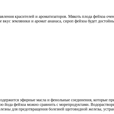
авления красителей и ароматизаторов. Мякоть плода фейхоа очен
себе вкус земляники и аромат ананаса, сироп фейхоа будет дост
одержится эфирные масла и фенольные соединения, которые при
ю йода фейхоа можно сравнить с морепродуктами. Водораствори
лезны для предотвращения болезней щитовидной железы, устран