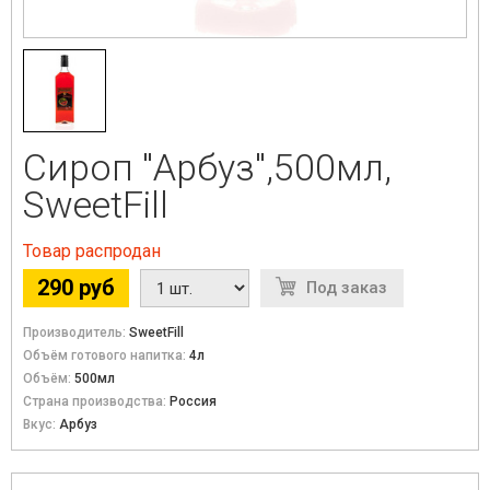
Сироп "Арбуз",500мл,
SweetFill
Товар распродан
290 руб
Под заказ
Производитель:
SweetFill
Объём готового напитка:
4л
Объём:
500мл
Страна производства:
Россия
Вкус:
Арбуз