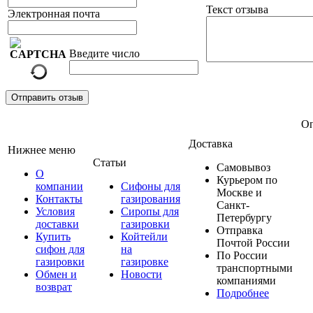
Текст отзыва
Электронная почта
Введите число
Отправить отзыв
Оп
Доставка
Нижнее меню
Статьи
Самовывоз
О
Курьером по
компании
Сифоны для
Москве и
Контакты
газирования
Санкт-
Условия
Сиропы для
Петербургу
доставки
газировки
Отправка
Купить
Койтейли
Почтой России
сифон для
на
По России
газировки
газировке
транспортными
Обмен и
Новости
компаниями
возврат
Подробнее