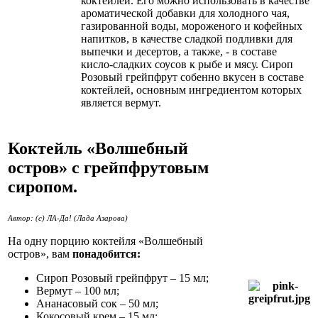
коктейлей. Его можно использовать в качестве
ароматической добавки для холодного чая,
газированной воды, мороженого и кофейных
напитков, в качестве сладкой подливки для
выпечки и десертов, а также, - в составе
кисло-сладких соусов к рыбе и мясу. Сироп
Розовый грейпфрут собенно вкусен в составе
коктейлей, основным ингредиентом которых
является вермут.
Коктейль «Волшебный
остров» с грейпфрутовым
сиропом.
Автор: (с) ЛА-Да! (Лада Азарова)
На одну порцию коктейля «Волшебный
остров», вам
понадобится:
Сироп Розовый грейпфрут – 15 мл;
Вермут – 100 мл;
Ананасовый сок – 50 мл;
Кокосовый крем – 15 мл;