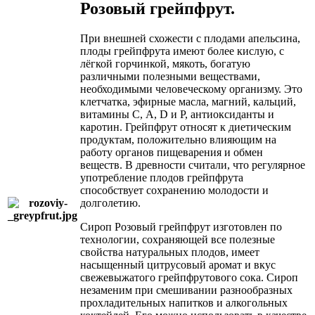
Розовый грейпфрут.
При внешней схожести с плодами апельсина,
плоды грейпфрута имеют более кислую, с
лёгкой горчинкой, мякоть, богатую
различными полезными веществами,
необходимыми человеческому организму. Это
клетчатка, эфирные масла, магний, кальций,
витамины С, A, D и Р, антиоксиданты и
каротин. Грейпфрут относят к диетическим
продуктам, положительно влияющим на
работу органов пищеварения и обмен
веществ. В древности считали, что регулярное
употребление плодов грейпфрута
способствует сохранению молодости и
долголетию.
Сироп Розовый грейпфрут изготовлен по
технологии, сохраняющей все полезные
свойства натуральных плодов, имеет
насыщенный цитрусовый аромат и вкус
свежевыжатого грейпфрутового сока. Сироп
незаменим при смешивании разнообразных
прохладительных напитков и алкогольных