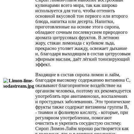
кулинарами всего мира, так как широко
используется для того, чтобы оттенить
основной вкусовой тон первого или второго
блюда, напитка или десерта. Напитки,
приготовленные на основе этого сиропа,
обладают сочным послевкусием природного
аромата цитрусовых фруктов. В летнюю
жару, стакан лимонада с кубиком льда,
прекрасно утоляет жажду, освежает дыхание
и, благодаря выходящим в состав цитрусовым
эфирным маслам, даёт лёгкий тонизирующий
эффект.
Входящие в состав сиропа лимон и лайм,
благодаря высокому содержанию витамина С,
оказывают благоприятное воздействие на
организм человека, поэтому их рекомендуется
употреблять при авитаминозах, воспалениях
и простудных заболеваниях. Эти тропические
фрукты также содержат витамины группы В,
- тиамин и фолиевую кислоту, - которые, при
регулярном употреблении, помогают
очистить и укрепить сосудистую систему.
Сироп Лимон-Лайм хорошо растворяется как
в холодных, так и в горячих продуктах,