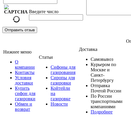
Введите число
Отправить отзыв
Оп
Доставка
Нижнее меню
Статьи
Самовывоз
О
Курьером по
компании
Сифоны для
Москве и
Контакты
газирования
Санкт-
Условия
Сиропы для
Петербургу
доставки
газировки
Отправка
Купить
Койтейли
Почтой России
сифон для
на
По России
газировки
газировке
транспортными
Обмен и
Новости
компаниями
возврат
Подробнее