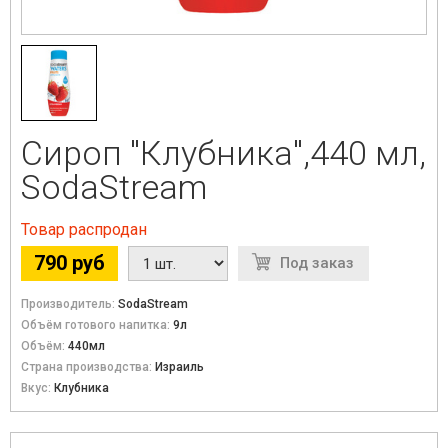
Сироп "Клубника",440 мл,
SodaStream
Товар распродан
790 руб
Под заказ
Производитель:
SodaStream
Объём готового напитка:
9л
Объём:
440мл
Страна производства:
Израиль
Вкус:
Клубника