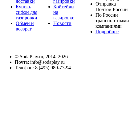
доставки
газировки
Отправка
Купить
Койтейли
Почтой России
сифон для
на
По России
газировки
газировке
транспортными
Обмен и
Новости
компаниями
возврат
Подробнее
©
SodaPlay.ru
, 2014–2026
Почта:
info@sodaplay.ru
Телефон:
8 (495) 989-77-94