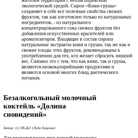
жителей территорий с неблагоприятной
экологической средой. Сироп «Киви-груша»
сохраняет в себе все полезные свойства свежих
фруктов, так как изготовлен только из натуральных
ингредиентов, - из натурального
концентрированного сока свежих фруктов без
добавления искусственных красителей или
ароматизаторов. Входящие в состав сиропа
натуральные экстракты киви и груши, так же как и
свежие плоды этих фруктов, рекомендованы к
употреблению для тех, кто желает сбросить лишний
вес. Связано это с тем, что как киви, так и груша,
являются низкокалорийными продуктами и
являются основой многих блюд диетического
питания.
Безалкогольный молочный
коктейль «Долина
сновидений»
Автор: (с) ЛА-Да! (Лада Азарова)
Для приготовления двух порций молочного