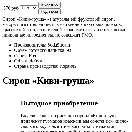
В корзину
570 руб
Под заказ
Сироп «Киви-груша» - натуральный фруктовый сироп,
который изготовлен без искусственных вкусовых добавок,
красителей и подсластителей. Содержит только натуральные
природные ингредиенты, не содержит ГМО.
Производитель:
SodaStream
Объём готового напитка:
9л
Серия:
Free
Объём:
440мл
Страна производства:
Израиль
Сироп «Киви-груша»
Выгодное приобретение
Вкусовые характеристики сиропа «Киви-груша»
привлекут гурманов изысканным сочетанием кисло-
сладкого вкуса экзотического киви с нежными
вкусоароматическими свойствами мякоти сочной и