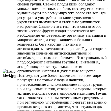
спелой груши. Свежие плоды киви обладают
множеством полезных свойств, поэтому его активно
культивируют по всему миру уже более ста лет. При
регулярном употреблении киви существенно
укрепляется иммунитет и стабильно улучшается
настроение. Связано это с тем, что в состав этого
экзотического фрукта входят практически все
необходимые человеческому организму витамины и
микроэлементы, а содержащиеся в больших
количествах бета-каротин, пектины и
антиоксиданты, замедляют старение. Груша издревле
знаменита сильными антиоксидантными и
антибактериальными свойствами. Этот уникальный
плод содержит витамины группы В, витамин К,
аскорбиновую кислоту, а также пектин,
органические кислоты и дубильные вещества.
Поэтому, вот уже более тысячи лет, во всем мире
популярны не только блюда и напитки,
приготовленные с использованием плодов груши,
но и грушевые настои, отвары или сиропы, которые
активно используются в народной медицине. Груша
также является сильным мочегонным средством и
при регулярном употреблении помогает выведению
вредных веществ из организма, что актуально для