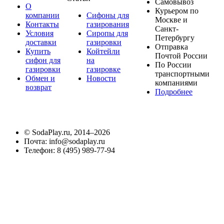
Самовывоз
О
Курьером по
компании
Сифоны для
Москве и
Контакты
газирования
Санкт-
Условия
Сиропы для
Петербургу
доставки
газировки
Отправка
Купить
Койтейли
Почтой России
сифон для
на
По России
газировки
газировке
транспортными
Обмен и
Новости
компаниями
возврат
Подробнее
©
SodaPlay.ru
, 2014–2026
Почта:
info@sodaplay.ru
Телефон:
8 (495) 989-77-94