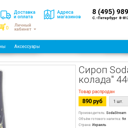
8 (495) 98
Доставка
Адреса
и оплата
магазинов
С.-Петербург 8-81
Личный
0
кабинет
оны
Аксессуары
Сироп Sod
колада" 44
Товар распродан
890 руб
Производитель:
SodaStream
Объём готового напитка:
9л
Страна:
Израиль