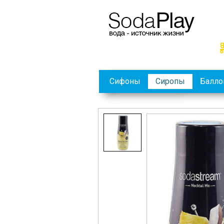
Сифоны
Сиропы
Балл