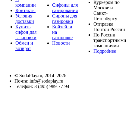
Курьером по
компании
Сифоны для
Москве и
Контакты
газирования
Санкт-
Условия
Сиропы для
Петербургу
доставки
газировки
Отправка
Купить
Койтейли
Почтой России
сифон для
на
По России
газировки
газировке
транспортными
Обмен и
Новости
компаниями
возврат
Подробнее
©
SodaPlay.ru
, 2014–2026
Почта:
info@sodaplay.ru
Телефон:
8 (495) 989-77-94