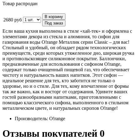
Товар распродан
В корзину
2680 руб
Под заказ
Если ваша кухня выполнена в стиле «хай-тек» и оформлена с
элементами декора из стекла и алюминия, то сифон для
газирования воды O!range Металлик серии Classic – для вас!
Стильный и удобный, он обладает рядом технологических
преимуществ, среди которых утяжеленное дно, широкая ручка
и противольскозящее силиконовое покрытие. Баллончики,
предназначенные для использования с сифоном O!range,
содержат только очищенный пищевой газ, что обеспечивает
чистоту и натуральность ваших напитков. Этот сифон —
идеальное решение для тех, кто заботится не только о
здоровье, но и о стиле. Для тех, кому впечатление от формы
так же важно, как и восторг от содержания. Удивите ваших
гостей разнообразными напитками, приготовленными с
помощью классического сифона, выполненного в стильном
металлическом цвете, и натуральных сиропов O!range!
Производитель:
O!range
Отзывы покупателей
0