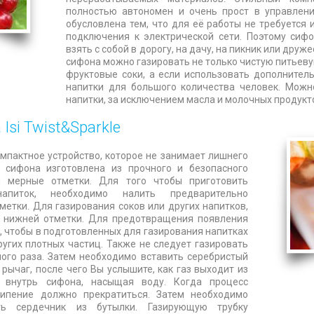
полностью автономен и очень прост в управлен
обусловлена тем, что для её работы не требуется
подключения к электрической сети. Поэтому сифон
взять с собой в дорогу, на дачу, на пикник или дру
сифона можно газировать не только чистую питьевую
фруктовые соки, а если использовать дополнител
напитки для большого количества человек. Можн
напитки, за исключением масла и молочных продукт
si Twist&Sparkle
компактное устройство, которое не занимает лишнего
а сифона изготовлена из прочного и безопасного
ы мерные отметки. Для того чтобы приготовить
апиток, необходимо налить предварительно
етки. Для газирования соков или других напитков,
 нижней отметки. Для предотвращения появления
 чтобы в подготовленных для газирования напитках
угих плотных частиц. Также не следует газировать
ного раза. Затем необходимо вставить серебристый
 рычаг, после чего Вы услышите, как газ выходит из
 внутрь сифона, насыщая воду. Когда процесс
шипение должно прекратиться. Затем необходимо
ть сердечник из бутылки. Газирующую трубку