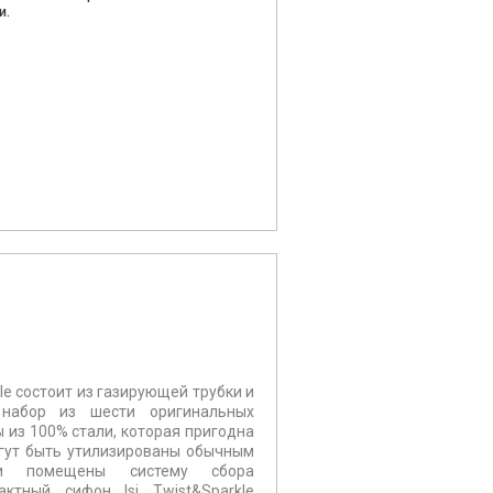
и.
le состоит из газирующей трубки и
набор из шести оригинальных
 из 100% стали, которая пригодна
огут быть утилизированы обычным
ли помещены систему сбора
ктный сифон Isi Twist&Sparkle