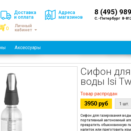
8 (495) 98
Доставка
Адреса
и оплата
магазинов
С.-Петербург 8-81
Личный
0
кабинет
оны
Аксессуары
Сифон для
воды Isi Tw
Товар распродан
3950 руб
Сифон для газирования воды Is
портативный автономный апп
превратить обыкновенную п
напиток или приготовить из