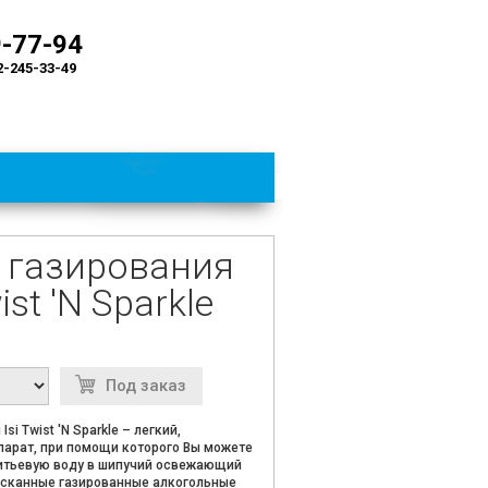
9-77-94
2-245-33-49
 газирования
ist 'N Sparkle
Под заказ
i Twist 'N Sparkle – легкий,
арат, при помощи которого Вы можете
итьевую воду в шипучий освежающий
ысканные газированные алкогольные