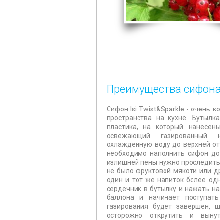
Преимущества сифона I
Сифон Isi Twist&Sparkle - очень 
пространства на кухне. Бутылк
пластика, на который нанесен
освежающий газированный н
охлажденную воду до верхней отм
необходимо наполнить сифон до
излишней пены нужно проследить,
не было фруктовой мякоти или др
один и тот же напиток более од
сердечник в бутылку и нажать на
баллона и начинает поступать
газирования будет завершен, 
осторожно открутить и выну