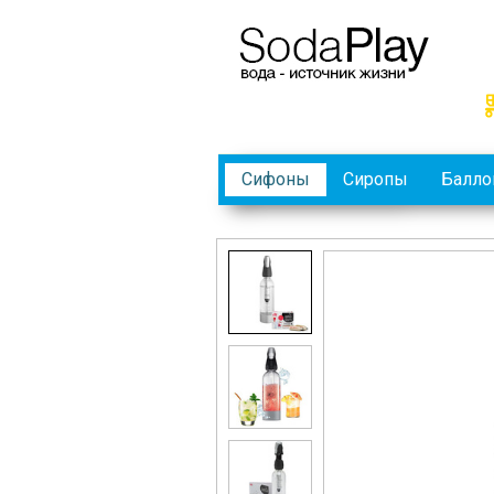
Сифоны
Сиропы
Балл