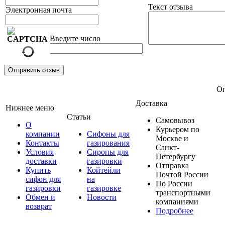
Текст отзыва
Электронная почта
Введите число
Отправить отзыв
Оп
Доставка
Нижнее меню
Статьи
Самовывоз
О
Курьером по
компании
Сифоны для
Москве и
Контакты
газирования
Санкт-
Условия
Сиропы для
Петербургу
доставки
газировки
Отправка
Купить
Койтейли
Почтой России
сифон для
на
По России
газировки
газировке
транспортными
Обмен и
Новости
компаниями
возврат
Подробнее