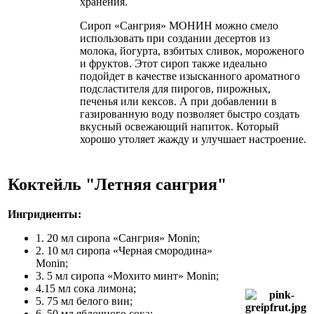
хранения.
Сироп «Сангрия» МОНИН можно смело
использовать при создании десертов из
молока, йогурта, взбитых сливок, мороженого
и фруктов. Этот сироп также идеально
подойдет в качестве изысканного ароматного
подсластителя для пирогов, пирожных,
печенья или кексов. А при добавлении в
газированную воду позволяет быстро создать
вкусный освежающий напиток. Который
хорошо утоляет жажду и улучшает настроение.
Коктейль "Летняя сангрия"
Ингридиенты:
1. 20 мл сиропа «Cангрия» Monin;
2. 10 мл сиропа «Черная смородина»
Monin;
3. 5 мл сиропа «Мохито минт» Monin;
4.15 мл сока лимона;
5. 75 мл белого вин;
6. 50 мл яблочного сока;