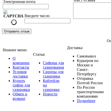
Текст отзыва
Электронная почта
Введите число
Отправить отзыв
Оп
Доставка
Нижнее меню
Статьи
Самовывоз
О
Курьером по
компании
Сифоны для
Москве и
Контакты
газирования
Санкт-
Условия
Сиропы для
Петербургу
доставки
газировки
Отправка
Купить
Койтейли
Почтой России
сифон для
на
По России
газировки
газировке
транспортными
Обмен и
Новости
компаниями
возврат
Подробнее