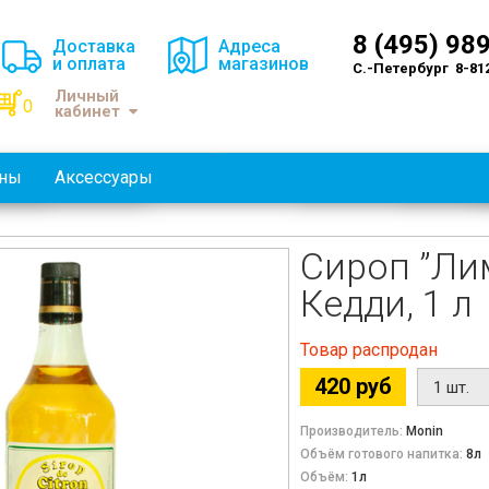
8 (495) 98
Доставка
Адреса
и оплата
магазинов
С.-Петербург 8-81
Личный
0
кабинет
оны
Аксессуары
Сироп ”Ли
Кедди, 1 л
Товар распродан
420 руб
Производитель:
Monin
Объём готового напитка:
8л
Объём:
1л