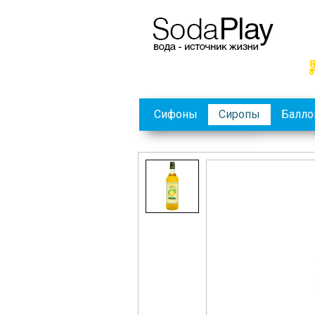
Сифоны
Сиропы
Балл