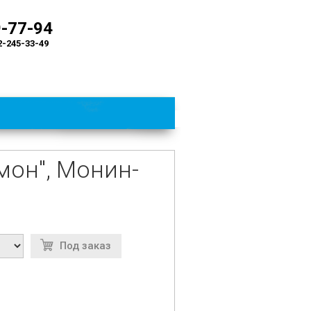
9-77-94
2-245-33-49
мон", Монин-
Под заказ