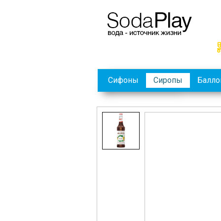
Сифоны
Сиропы
Балл