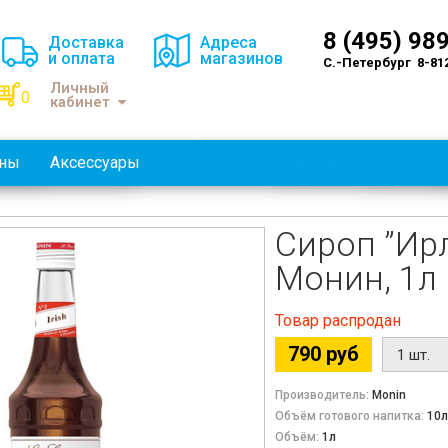
8 (495) 98
Доставка
Адреса
и оплата
магазинов
С.-Петербург 8-81
Личный
0
кабинет
оны
Аксессуары
Сироп ”Ир
Монин, 1л
Товар распродан
790 руб
Производитель:
Monin
Объём готового напитка:
10л
Объём:
1л