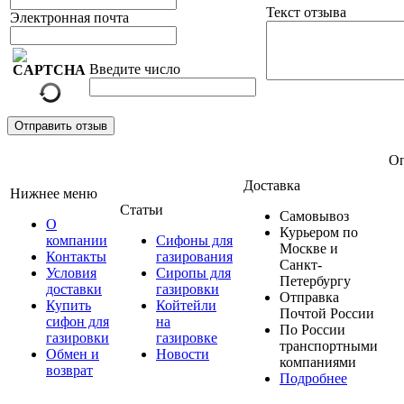
Текст отзыва
Электронная почта
Введите число
Отправить отзыв
Оп
Доставка
Нижнее меню
Статьи
Самовывоз
О
Курьером по
компании
Сифоны для
Москве и
Контакты
газирования
Санкт-
Условия
Сиропы для
Петербургу
доставки
газировки
Отправка
Купить
Койтейли
Почтой России
сифон для
на
По России
газировки
газировке
транспортными
Обмен и
Новости
компаниями
возврат
Подробнее