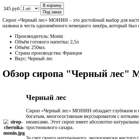
В корзину
345 руб
Под заказ
Сироп «Черный лес» МОНИН – это достойный выбор для насто
названа в честь одноимённого немецкого ликёра, который был
Производитель:
Monin
Объём готового напитка:
2,5л
Объём:
250мл.
Страна производства:
Франция
Вкус:
Черный лес
Обзор сиропа "Черный лес" М
Черный лес
Сироп «Черный лес» МОНИН обладает глубоким и н
богатым, многосоставным вкусоароматом с нотками
нюансами. Этот сироп имеет абсолютно натуральный 
тростникового сахара.
За счет своего натурального, экологически чистог