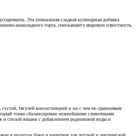
оароматы. Эта уникальная сладкая кулинарная добавка
вишнево-шоколадного торта, снискавшего мировую известность.
устой, тягучей консистенцией и ни с чем не сравнимым
который тонко сбалансирован нежнейшими сливочными
вок и спелой вишни с добавлением родниковой воды и
ван в рецептах блюд и напитков для детской и диетической