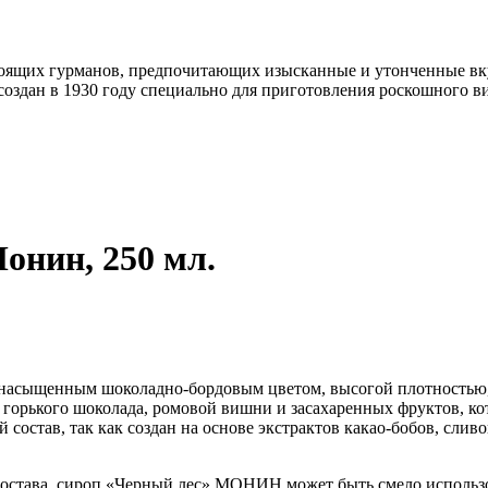
ящих гурманов, предпочитающих изысканные и утонченные вкус
 создан в 1930 году специально для приготовления роскошного 
онин, 250 мл.
асыщенным шоколадно-бордовым цветом, высогой плотностью, г
 горького шоколада, ромовой вишни и засахаренных фруктов, 
состав, так как создан на основе экстрактов какао-бобов, сли
о состава, сироп «Черный лес» МОНИН может быть смело использо