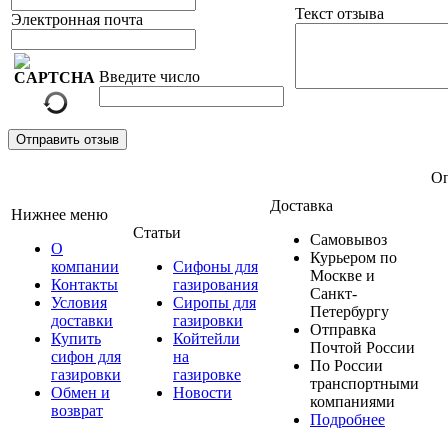
Текст отзыва
Электронная почта
Введите число
Отправить отзыв
Оп
Доставка
Нижнее меню
Статьи
Самовывоз
О
Курьером по
компании
Сифоны для
Москве и
Контакты
газирования
Санкт-
Условия
Сиропы для
Петербургу
доставки
газировки
Отправка
Купить
Койтейли
Почтой России
сифон для
на
По России
газировки
газировке
транспортными
Обмен и
Новости
компаниями
возврат
Подробнее