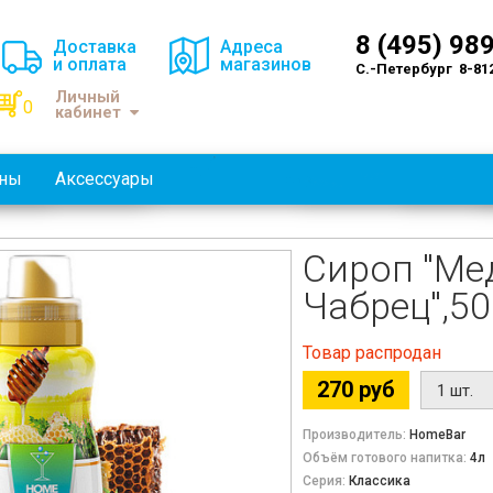
8 (495) 98
Доставка
Адреса
и оплата
магазинов
С.-Петербург 8-81
Личный
0
кабинет
оны
Аксессуары
Сироп "Ме
Чабрец",5
Товар распродан
270 руб
Производитель:
HomeBar
Объём готового напитка:
4л
Серия:
Классика