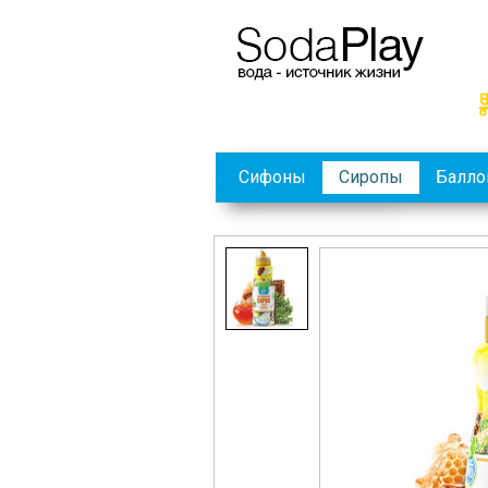
Сифоны
Сиропы
Балл