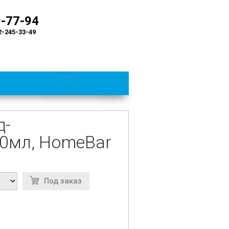
9-77-94
2-245-33-49
д-
00мл, HomeBar
Под заказ