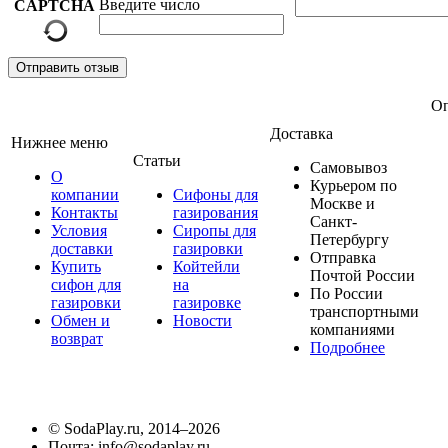
Введите число
Отправить отзыв
Оп
Доставка
Нижнее меню
Статьи
Самовывоз
О
Курьером по
компании
Сифоны для
Москве и
Контакты
газирования
Санкт-
Условия
Сиропы для
Петербургу
доставки
газировки
Отправка
Купить
Койтейли
Почтой России
сифон для
на
По России
газировки
газировке
транспортными
Обмен и
Новости
компаниями
возврат
Подробнее
©
SodaPlay.ru
, 2014–2026
Почта:
info@sodaplay.ru